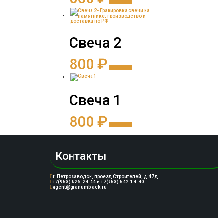
Заказать
Свеча 2
800
₽
Заказать
Свеча 1
800
₽
Заказать
Контакты
г. Петрозаводск, проезд Строителей, д.47д
+7(953) 526-24-44 и +7(953) 542-14-40
agent@granumblack.ru