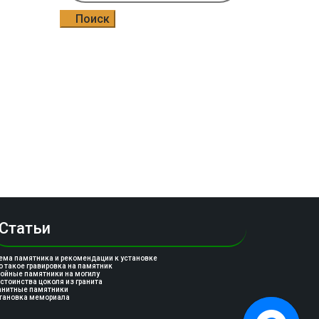
Поиск
Статьи
ема памятника и рекомендации к установке
о такое гравировка на памятник
ойные памятники на могилу
стоинства цоколя из гранита
анитные памятники
тановка мемориала