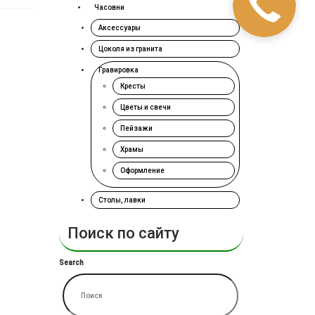
Часовни
Аксессуары
Цоколя из гранита
Гравировка
Кресты
Цветы и свечи
Пейзажи
Храмы
Оформление
Столы, лавки
Поиск по сайту
Search