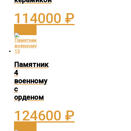
керамикой
114000
₽
В корзину
Памятник
4
военному
с
орденом
124600
₽
В корзину