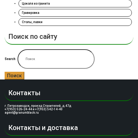
Цоколя из гранита
Гравировка
Столы, лавки
Поиск по сайту
Search
Поиск
Контакты
г. Петрозаводск, проезд Строителей, д.47д
+7(953) 526-24-44 и +7(953) 542-14-40
agent@granumblack.ru
Контакты и доставка