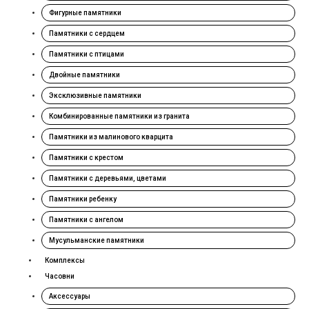
Фигурные памятники
Памятники с сердцем
Памятники с птицами
Двойные памятники
Эксклюзивные памятники
Комбинированные памятники из гранита
Памятники из малинового кварцита
Памятники с крестом
Памятники с деревьями, цветами
Памятники ребенку
Памятники с ангелом
Мусульманские памятники
Комплексы
Часовни
Аксессуары