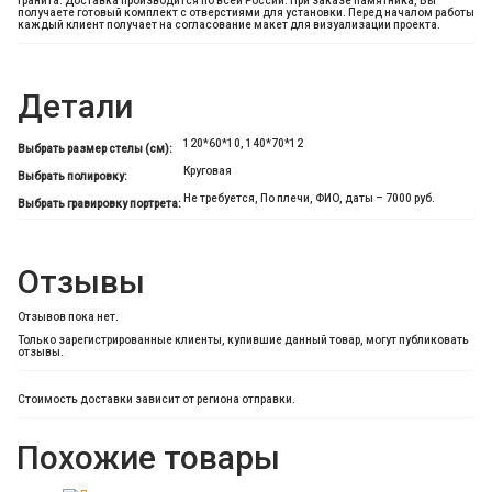
гранита. Доставка производится по всей России. При заказе памятника, Вы
получаете готовый комплект с отверстиями для установки. Перед началом работы
каждый клиент получает на согласование макет для визуализации проекта.
Детали
120*60*10, 140*70*12
Выбрать размер стелы (см):
Круговая
Выбрать полировку:
Не требуется, По плечи, ФИО, даты – 7000 руб.
Выбрать гравировку портрета:
Отзывы
Отзывов пока нет.
Только зарегистрированные клиенты, купившие данный товар, могут публиковать
отзывы.
Стоимость доставки зависит от региона отправки.
Похожие товары