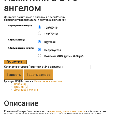
ангелом
Доставка памятников с ангелом по всей России
В комплект входит:
стела, подставка и цветники
Выбрать размер стелы (см):
120*60*10
140*70*12
Выбрать полировку:
Круговая
Выбрать гравировку портрета:
Не требуется
По плечи, ФИО, даты - 7000 руб.
Очистить
Количество товара Памятник а-24 с ангелом
Заказать
Задать вопрос
Артикул:
Н/Д
Категория:
Памятники с ангелом
Описание
Отзывы (0)
Доставка и оплата
Описание
Компания Гранум Блэк занимается
производством памятников
из Карельского