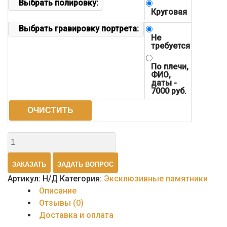
Выбрать полировку:
Круговая
Выбрать гравировку портрета:
Не
требуется
По плечи,
ФИО,
даты -
7000 руб.
ОЧИСТИТЬ
Количество
товара
Памятник
ЗАКАЗАТЬ
ЗАДАТЬ ВОПРОС
эксклюзивный
Артикул:
Н/Д
Категория:
Эксклюзивные памятники
5
Описание
Отзывы (0)
Доставка и оплата