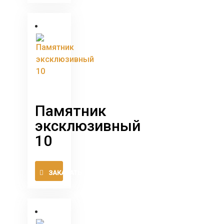
имеет
несколько
вариаций.
Опции
можно
выбрать
на
странице
товара.
Памятник
эксклюзивный
10
Этот
ЗАКАЗАТЬ
товар
имеет
несколько
вариаций.