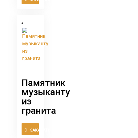
товар
имеет
несколько
вариаций.
Опции
можно
выбрать
на
странице
товара.
Памятник
музыканту
из
гранита
Этот
ЗАКАЗАТЬ
товар