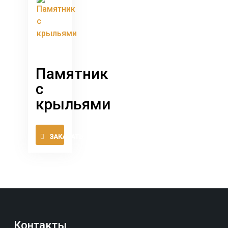
Опции
можно
выбрать
на
странице
товара.
Памятник
с
крыльями
Этот
ЗАКАЗАТЬ
товар
имеет
несколько
вариаций.
Опции
можно
выбрать
Контакты