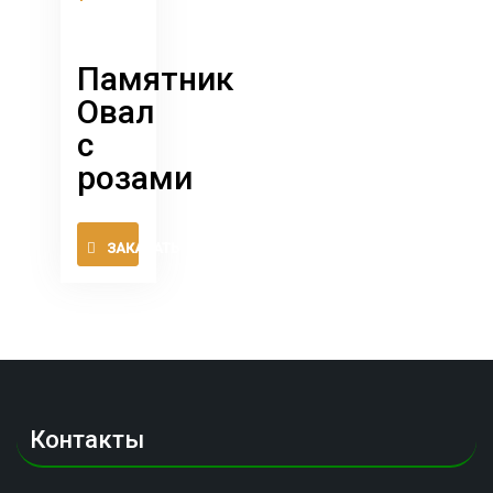
на
странице
товара.
Памятник
Овал
с
розами
Этот
ЗАКАЗАТЬ
товар
имеет
несколько
вариаций.
Опции
можно
выбрать
Контакты
на
странице