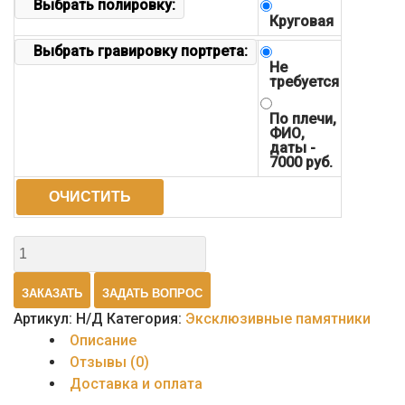
Выбрать полировку:
Круговая
Выбрать гравировку портрета:
Не
требуется
По плечи,
ФИО,
даты -
7000 руб.
ОЧИСТИТЬ
Количество
товара
Памятник
ЗАКАЗАТЬ
ЗАДАТЬ ВОПРОС
эксклюзивный
Артикул:
Н/Д
Категория:
Эксклюзивные памятники
8
Описание
Отзывы (0)
Доставка и оплата