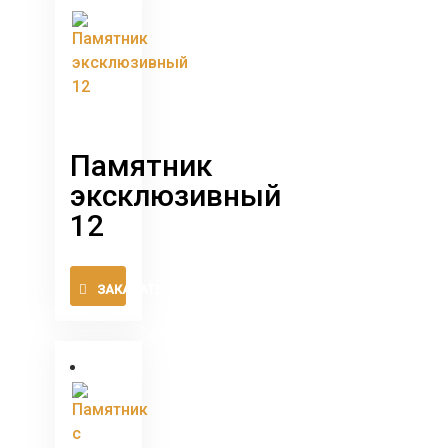
вариаций.
Опции
можно
выбрать
на
странице
товара.
Памятник
эксклюзивный
12
Этот
ЗАКАЗАТЬ
товар
имеет
несколько
вариаций.
Опции
можно
выбрать