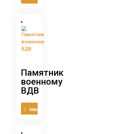
товар
имеет
несколько
вариаций.
Опции
можно
выбрать
на
странице
товара.
Памятник
военному
ВДВ
Этот
ЗАКАЗАТЬ
товар
имеет
несколько