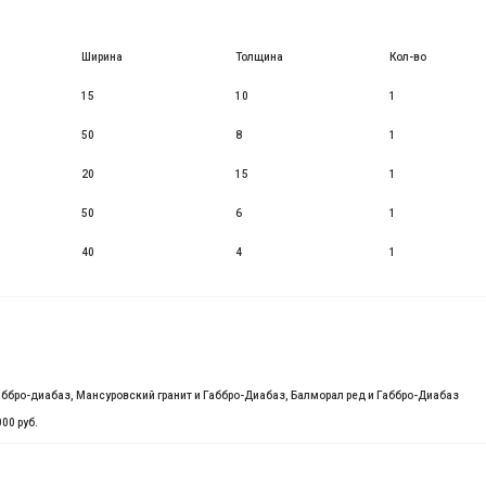
Ширина
Толщина
Кол-во
15
10
1
50
8
1
20
15
1
50
6
1
40
4
1
аббро-диабаз, Мансуровский гранит и Габбро-Диабаз, Балморал ред и Габбро-Диабаз
00 руб.