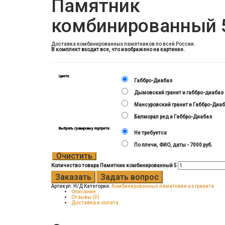
Памятник
комбинированный 
Доставка комбинированных памятников по всей России.
В комплект входит все, что изображено на картинке.
Цвета
Габбро-Диабаз
Дымовский гранит и габбро-диабаз
Мансуровский гранит и Габбро-Диа
Балморал ред и Габбро-Диабаз
Выбрать гравировку портрета:
Не требуется
По плечи, ФИО, даты - 7000 руб.
Очистить
Количество товара Памятник комбинированный 5
Заказать
Задать вопрос
Артикул:
Н/Д
Категория:
Комбинированные памятники из гранита
Описание
Отзывы (0)
Доставка и оплата