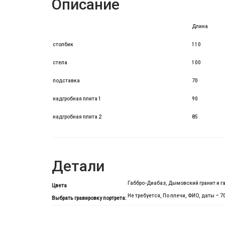
Описание
Длина
столбик
110
стела
100
подставка
70
надгробная плита 1
90
надгробная плита 2
85
Детали
Габбро-Диабаз, Дымовский гранит и г
Цвета
Не требуется, По плечи, ФИО, даты – 70
Выбрать гравировку портрета: