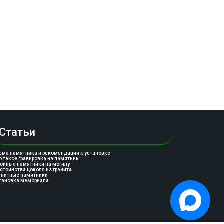
Статьи
ема памятника и рекомендации к установке
о такое гравировка на памятник
ойные памятники на могилу
стоинства цоколя из гранита
анитные памятники
тановка мемориала