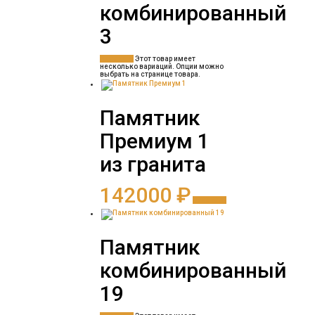
комбинированный
3
Заказать
Этот товар имеет
несколько вариаций. Опции можно
выбрать на странице товара.
Памятник
Премиум 1
из гранита
142000
₽
Заказать
Памятник
комбинированный
19