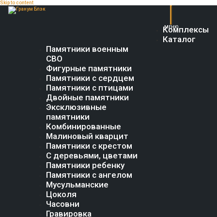
Skip to content
Комплексы
Каталог
Памятники военным
СВО
Фигурные памятники
Памятники с сердцем
Памятники с птицами
Двойные памятники
Эксклюзивные
памятники
Комбинированные
Малиновый кварцит
Памятники с крестом
С деревьями, цветами
Памятники ребенку
Памятники с ангелом
Мусульманские
Цоколя
Часовни
Гравировка