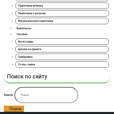
Памятники ребенку
Памятники с ангелом
Мусульманские памятники
Комплексы
Часовни
Аксессуары
Цоколя из гранита
Гравировка
Столы, лавки
Поиск по сайту
Search
Поиск