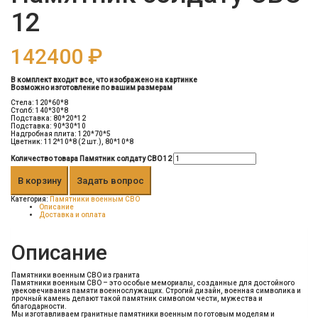
12
142400
₽
В комплект входит все, что изображено на картинке
Возможно изготовление по вашим размерам
Стела: 120*60*8
Столб: 140*30*8
Подставка: 80*20*12
Подставка: 90*30*10
Надгробная плита: 120*70*5
Цветник: 112*10*8 (2 шт.), 80*10*8
Количество товара Памятник солдату СВО 12
В корзину
Задать вопрос
Категория:
Памятники военным СВО
Описание
Доставка и оплата
Описание
Памятники военным СВО из гранита
Памятники военным СВО – это особые мемориалы, созданные для достойного
увековечивания памяти военнослужащих. Строгий дизайн, военная символика и
прочный камень делают такой памятник символом чести, мужества и
благодарности.
Мы изготавливаем гранитные памятники военным по готовым моделям и