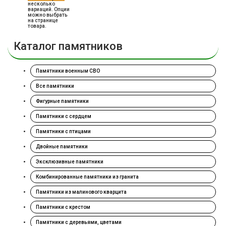
несколько
вариаций. Опции
можно выбрать
на странице
товара.
Каталог памятников
Памятники военным СВО
Все памятники
Фигурные памятники
Памятники с сердцем
Памятники с птицами
Двойные памятники
Эксклюзивные памятники
Комбинированные памятники из гранита
Памятники из малинового кварцита
Памятники с крестом
Памятники с деревьями, цветами