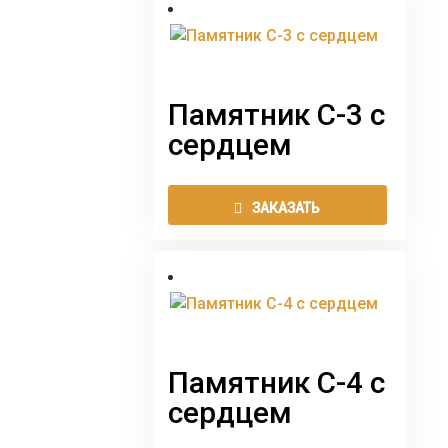
нескол
вариаци
Опции
можно
выбрат
Памятник С-3 с
на
сердцем
страни
товара.
Этот
ЗАКАЗАТЬ
товар
имеет
нескол
вариаци
Опции
можно
выбрат
Памятник С-4 с
на
сердцем
страни
товара.