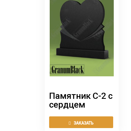
выбрат
на
страни
товара.
Памятник С-2 с
сердцем
Этот
ЗАКАЗАТЬ
товар