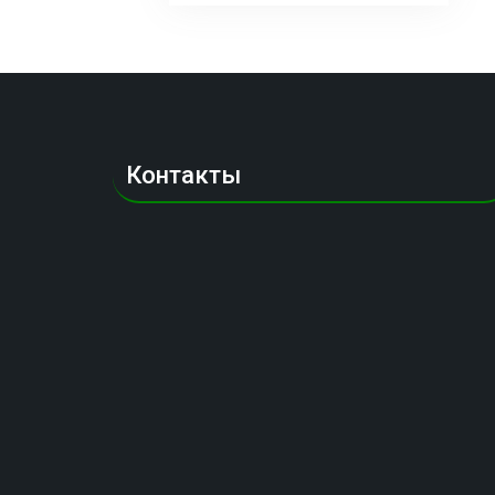
имеет
нескол
вариаци
Опции
можно
выбрат
на
Контакты
страни
товара.