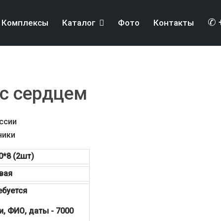
✆ 
Комплексы
Каталог
Фото
Контакты
с сердцем
ссии
ники
0*8 (2шт)
вая
ебуется
и, ФИО, даты - 7000