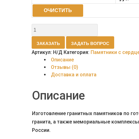
ОЧИСТИТЬ
Количество
товара
Памятник
ЗАКАЗАТЬ
ЗАДАТЬ ВОПРОС
двойной
Артикул:
Н/Д
Категория:
Памятники с сердц
с
Описание
сердцем
Отзывы (0)
Доставка и оплата
Описание
Изготовление гранитных памятников по г
гранита, а также мемориальные комплексы,
России.