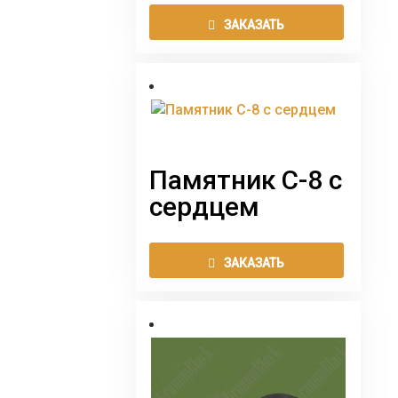
Этот
ЗАКАЗАТЬ
товар
имеет
нескол
вариаци
Опции
можно
выбрат
Памятник С-8 с
на
сердцем
страни
товара.
Этот
ЗАКАЗАТЬ
товар
имеет
нескол
вариаци
Опции
можно