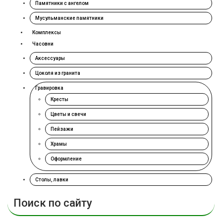
Памятники с ангелом
Мусульманские памятники
Комплексы
Часовни
Аксессуары
Цоколя из гранита
Гравировка
Кресты
Цветы и свечи
Пейзажи
Храмы
Оформление
Столы, лавки
Поиск по сайту