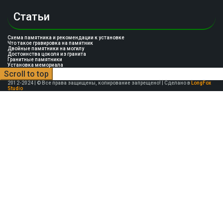
Статьи
Схема памятника и рекомендации к установке
Что такое гравировка на памятник
Двойные памятники на могилу
Достоинства цоколя из гранита
Гранитные памятники
Установка мемориала
Scroll to top
2012-2024 | © Все права защищены, копирование запрещено! | Сделано в
LongFox
Studio