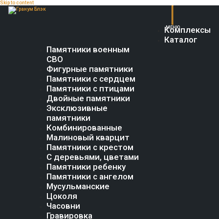
Skip to content
Комплексы
Каталог
Памятники военным
СВО
Фигурные памятники
Памятники с сердцем
Памятники с птицами
Двойные памятники
Эксклюзивные
памятники
Комбинированные
Малиновый кварцит
Памятники с крестом
С деревьями, цветами
Памятники ребенку
Памятники с ангелом
Мусульманские
Цоколя
Часовни
Гравировка