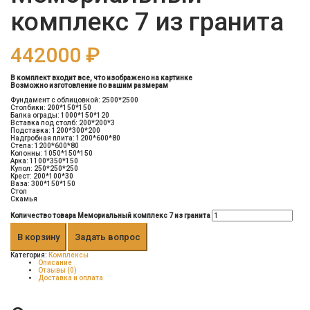
комплекс 7 из гранита
442000
₽
В комплект входит все, что изображено на картинке
Возможно изготовление по вашим размерам
Фундамент с облицовкой: 2500*2500
Столбики: 200*150*150
Балка ограды: 1000*150*120
Вставка под столб: 200*200*3
Подставка: 1200*300*200
Надгробная плита: 1200*600*80
Стела: 1200*600*80
Колонны: 1050*150*150
Арка: 1100*350*150
Купол: 250*250*250
Крест: 200*100*30
Ваза: 300*150*150
Стол
Скамья
Количество товара Мемориальный комплекс 7 из гранита
В корзину
Задать вопрос
Категория:
Комплексы
Описание
Отзывы (0)
Доставка и оплата