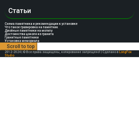
Статьи
Схема памятника и рекомендации к установке
Что такое гравировка на памятник
Двойные памятники на могилу
Достоинства цоколя из гранита
Гранитные памятники
Установка мемориала
Scroll to top
2012-2024 | © Все права защищены, копирование запрещено! | Сделано в
LongFox
Studio