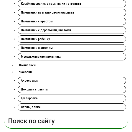
Комбинированные памятники из гранита
Памятники из малинового кварцита
Памятники с крестом
Памятники с деревьями, цветами
Памятники ребенку
Памятники с ангелом
Мусульманские памятники
Комплексы
Часовни
Аксессуары
Цоколя из гранита
Гравировка
Столы, лавки
Поиск по сайту