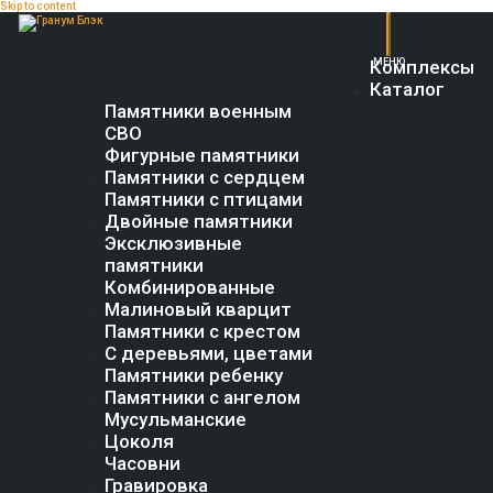
Skip to content
Комплексы
Каталог
Памятники военным
СВО
Фигурные памятники
Памятники с сердцем
Памятники с птицами
Двойные памятники
Эксклюзивные
памятники
Комбинированные
Малиновый кварцит
Памятники с крестом
С деревьями, цветами
Памятники ребенку
Памятники с ангелом
Мусульманские
Цоколя
Часовни
Гравировка