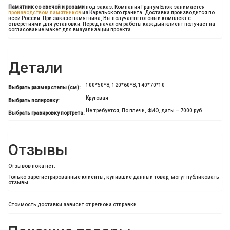
Памятник со свечой и розами
под заказ. Компания Гранум Блэк занимается
производством памятников
из Карельского гранита. Доставка производится по
всей России. При заказе памятника, Вы получаете готовый комплект с
отверстиями для установки. Перед началом работы каждый клиент получает на
согласование макет для визуализации проекта.
Детали
100*50*8, 120*60*8, 140*70*10
Выбрать размер стелы (см):
Круговая
Выбрать полировку:
Не требуется, По плечи, ФИО, даты – 7000 руб.
Выбрать гравировку портрета:
Отзывы
Отзывов пока нет.
Только зарегистрированные клиенты, купившие данный товар, могут публиковать
отзывы.
Стоимость доставки зависит от региона отправки.