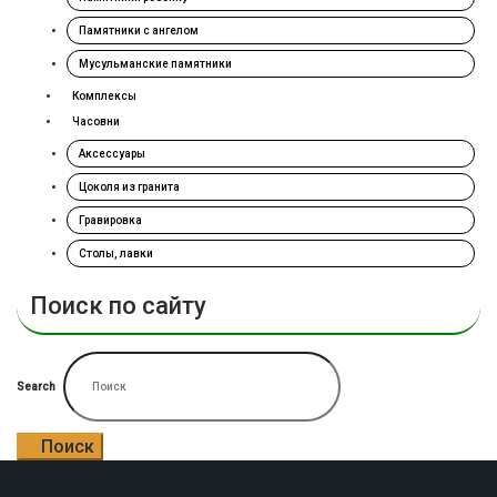
Памятники с ангелом
Мусульманские памятники
Комплексы
Часовни
Аксессуары
Цоколя из гранита
Гравировка
Столы, лавки
Поиск по сайту
Search
Поиск