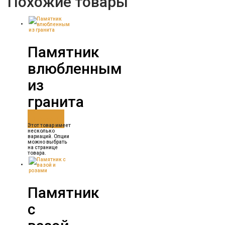
Похожие товары
Памятник
влюбленным
из
гранита
Заказать
Этот товар имеет
несколько
вариаций. Опции
можно выбрать
на странице
товара.
Памятник
с