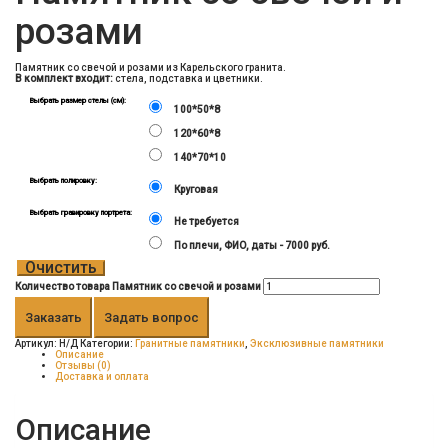
розами
Памятник со свечой и розами из Карельского гранита.
В комплект входит:
стела, подставка и цветники.
Выбрать размер стелы (см):
100*50*8
120*60*8
140*70*10
Выбрать полировку:
Круговая
Выбрать гравировку портрета:
Не требуется
По плечи, ФИО, даты - 7000 руб.
Очистить
Количество товара Памятник со свечой и розами
Заказать
Задать вопрос
Артикул:
Н/Д
Категории:
Гранитные памятники
,
Эксклюзивные памятники
Описание
Отзывы (0)
Доставка и оплата
Описание