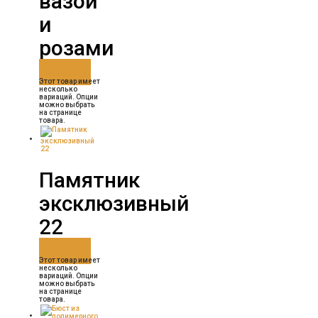
вазой
и
розами
Заказать
Этот товар имеет
несколько
вариаций. Опции
можно выбрать
на странице
товара.
Памятник
эксклюзивный
22
Заказать
Этот товар имеет
несколько
вариаций. Опции
можно выбрать
на странице
товара.