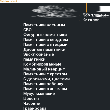
Skip to content
Комплексы
Каталог
Памятники военным
СВО
Фигурные памятники
Памятники с сердцем
Памятники с птицами
Двойные памятники
Эксклюзивные
памятники
Комбинированные
Малиновый кварцит
Памятники с крестом
С деревьями, цветами
Памятники ребенку
Памятники с ангелом
Мусульманские
Цоколя
Часовни
Гравировка